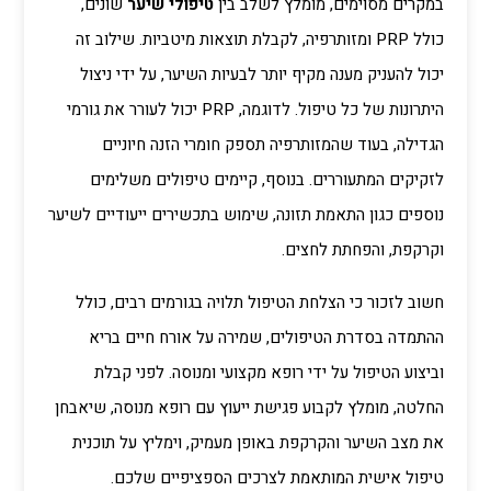
במקרים מסוימים, מומלץ לשלב בין
טיפולי שיער
שונים,
כולל PRP ומזותרפיה, לקבלת תוצאות מיטביות. שילוב זה
יכול להעניק מענה מקיף יותר לבעיות השיער, על ידי ניצול
היתרונות של כל טיפול. לדוגמה, PRP יכול לעורר את גורמי
הגדילה, בעוד שהמזותרפיה תספק חומרי הזנה חיוניים
לזקיקים המתעוררים. בנוסף, קיימים טיפולים משלימים
נוספים כגון התאמת תזונה, שימוש בתכשירים ייעודיים לשיער
וקרקפת, והפחתת לחצים.
חשוב לזכור כי הצלחת הטיפול תלויה בגורמים רבים, כולל
ההתמדה בסדרת הטיפולים, שמירה על אורח חיים בריא
וביצוע הטיפול על ידי רופא מקצועי ומנוסה. לפני קבלת
החלטה, מומלץ לקבוע פגישת ייעוץ עם רופא מנוסה, שיאבחן
את מצב השיער והקרקפת באופן מעמיק, וימליץ על תוכנית
טיפול אישית המותאמת לצרכים הספציפיים שלכם.