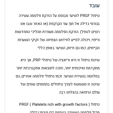
עובד
טיפול PRGF לשיער מבוסס על הזרקת פלסמה עשירה
בגורמי גדילה אל תוך עור הקרקפת (או האזור שבו אנו
רוצים לטפל). הזרקת הפלסמה מעוררת תהליכי התחדשות
וריפוי, ויכולה לסייע לחידוש הצמיחה של זקיקי השערות
הקיימים, כמו גם חיזוק השיער באופן כללי.
שיטת טיפול זו היא וריאציה של טיפולי PRP, אך היא
מתקדמת ואיכותית יותר, וזוכה לתוצאות אפקטיביות יותר
במלחמה בנשירת השיער. וכמו טיפולי פלסמה אחרים, גם
שיטה זו משמשת לצורך טיפולים בתחומים שונים של
עולם הרפואה בהצלחה רבה.
טיפול PRGF ( Platelets rich with growth factors )
מכיל פלסמה העשירה בטסיות דם וגורמי גדילה.