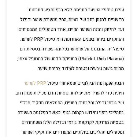
עולם טיפולי השיער מתפתח ללא הרף ומציע פתרונות
חדשניים למגוון רחב של בעיות, החל מנשירת שיער ודילול
ועד לחיזוק והזנת השיער הקיים. אחד הטיפולים המבטיחים
והנחקרים ביותר בשנים האחרונות הוא טיפול PRP לשיער.
טיפול זה, המבוסס על שימוש בפלזמה עשירה בטסיות דם
(Platelet-Rich Plasma) המופקת מדמו של המטופל עצמו,
מהווה גישה טבעית ובטוחה לעידוד צמיחת שיער.
הבנת העקרונות הביולוגיים שמאחורי טיפול
PRP לשיער
חיונית כדי להעריך את יעילותו. טסיות הדם מכילות מגוון רחב
של גורמי גדילה וחלבונים חיוניים, הממלאים תפקיד מרכזי
בתהליכי ריפוי וחידוש רקמות בגוף. כאשר הפלזמה העשירה
בטסיות מוזרקת לקרקפת, גורמי הגדילה הללו משתחררים
ומפעילים תהליכים ביולוגיים המעודדים את זקיקי השיער