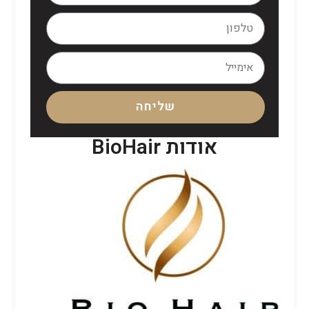
שליחה
אודות BioHair