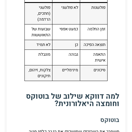
פולשנות
לא פולשני
פולשני
(חתכים,
הרדמה)
זמן החלמה
כמעט אפסי
שבועות של
התאוששות
תוצאה הפיכה
כן
לא תמיד
התאמה
גבוהה
מוגבלת
אישית
סיכונים
מינימליים
צלקות, זיהום,
תיקונים
למה דווקא שילוב של בוטוקס
וחומצה היאלורונית?
בוטוקס
משחרר את השרירים שמושכים את הגבה כלפי מטה,