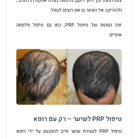
צנטירפוגה. וכך ניתן לזקק פלסמה בעלת אפקט רג‘רנטיבי,
ולהזריקה אל האזור בו אנו רוצים לטפל.
זוהי המהות של טיפול PRP, כמו גם טיפול פלסמה
אחרים.
טיפול PRP לשיער – רק עם רופא
טיפול PRP לנשירת שיער חייב להתבצע על ידי רופא