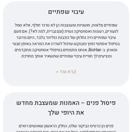
עיבוי שפתיים
שפתיים מלאות, חושניות ומעוצבות הן לא טרנד חולף, אלא סמל
לנעורים, רעננות ואסתטיקה נשית (וגם גברית, למה לא?). אם פעם
עיבוי שפתיים היה נחלתן של כוכבות הוליווד בלבד, היום מדובר
בטיפול אסתטי נפוץ ומבוקש שיכול לשדרג את המראה באופן טבעי
ומאוזן. ב-BioHair, אנחנו מתמחים בטיפולי אסתטיקה מתקדמים
ומציעים לך חוויית עיבוי שפתיים שתשאיר אותך מחויכת.
קרא עוד »
פיסול פנים – האמנות שמעצבת מחדש
את היופי שלך
פנים הן כרטיס הביקור שלנו, החלק הראשון שאנשים רואים