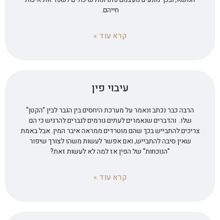
חייהם.
קרא עוד »
עיבוי פין
הרבה כבר נכתב ונאמר על מערכת היחסים בין הגבר לבין ”הקטן“
שלו. והדברים שנאמרים לעתים גורמים לגברים להרגיש כי הם
צריכים להתבייש בכך שהם מוטרדים ממראה איבר המין. אבל באמת
שאין סיבה להתבייש, ואם אפשר לעשות משהו לצורך שיפור
”הנוכחות“ של הפין אז למה לא לעשות זאת?
קרא עוד »