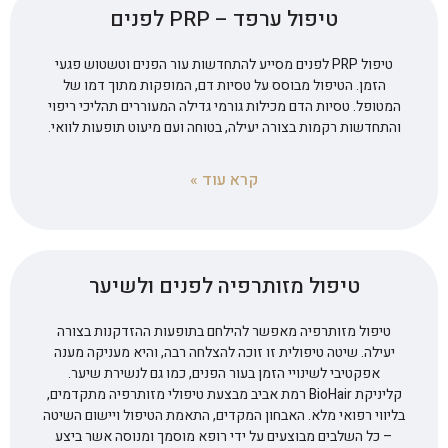
טיפול ערפד – PRP לפנים
טיפול PRP לפנים מסייע להתחדשות עור הפנים וטשטוש פגעי
הזמן. הטיפול מבוסס על טסיות דם, המופקות מתוך דמו של
המטופל. טסיות הדם מכילות גורמי גדילה המעוררים תהליכי ריפוי
והתחדשות רקמות בצורה יעילה, בטוחה ועם מיעוט תופעות לוואי.
קרא עוד »
טיפול מזותרפיה לפנים ולשיער
טיפול מזותרפיה מאפשר להילחם בתופעות ההזדקנות בצורה
יעילה. שיטה טיפולית זו זוכה להצלחה רבה, והיא מעניקה מענה
אפקטיבי לשינויי הזמן בעור הפנים, כמו גם לנשירת שיער.
קליניקת BioHair רמת אביב מבצעת טיפולי מזותרפיה מתקדמים,
בליווי רפואי מלא. האבחון המקדים, התאמת הטיפול ויישום השיטה
– כל השלבים מבוצעים על ידי רופא מוסמך ומנוסה אשר ביצע