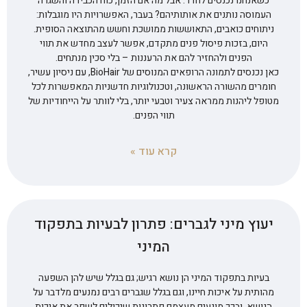
כשאנחנו נכנסים לחדר. אבל מה אם הזמן, כוח הכבידה והשגרה
העמוסה נותנים את אותותיהם? בעבר, האפשרויות היו מוגבלות:
ניתוחים כואבים, התאוששות ממושכת וחשש מהתוצאה הסופית.
היום, בזכות פיסול פנים מתקדם, אפשר לעצב מחדש את תווי
הפנים ולהחזיר להם את הרעננות – בלי סכין מנתחים.
כאן נכנסים לתמונה הרופאים המנוסים של BioHair, עם ניסיון עשיר,
חומרים מהשורה הראשונה, וטכנולוגיות חדשניות המאפשרות לכל
מטופל ליהנות ממראה צעיר וטבעי יותר, בלי לוותר על הייחודיות של
תווי הפנים.
קרא עוד »
יעוץ מיני לגברים: פתרון לבעיות בתפקוד
המיני
בעיות בתפקוד המיני הן נושא רגיש; גם בגלל שיש להן השפעה
מהותית על איכות חיינו, וגם בגלל שגברים רבים נמנעים מלדבר על
הנושא, ובכך מונעים מעצמם פתרונות שיכולים לשפר את איכות